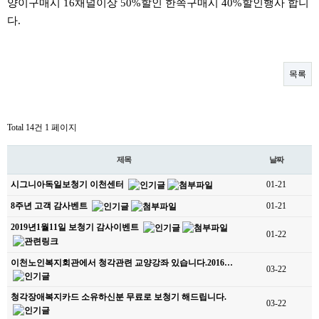
양이구매시 16채널이상 50%할인 한쪽구매시 40%할인행사 합니
다.
목록
Total 14건
1 페이지
제목
날짜
시그니아독일보청기 이천센터
01-21
8주년 고객 감사벤트
01-21
2019년1월11일 보청기 감사이벤트
01-22
이천노인복지회관에서 청각관련 교양강좌 있습니다.2016…
03-22
청각장애복지카드 소유하신분 무료로 보청기 해드립니다.
03-22