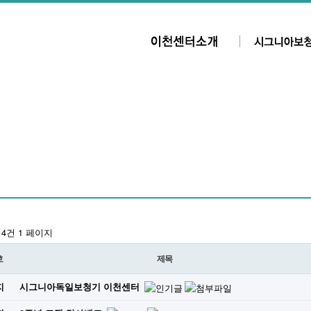
 14건
1 페이지
호
제목
지
시그니아독일보청기 이천센터