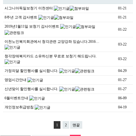
시그니아독일보청기 이천센터
01-21
8주년 고객 감사벤트
01-21
2019년1월11일 보청기 감사이벤트
01-22
이천노인복지회관에서 청각관련 교양강좌 있습니다.2016…
03-22
청각장애복지카드 소유하신분 무료로 보청기 해드립니다.
03-22
가정의달 할인행사를 실시합니다.
04-29
영업시간안내
01-27
신년맞이 할인행사를 실시합니다.
01-27
6월이벤트안내
06-09
개인정보취급방침
04-19
1
2
맨끝